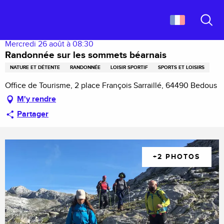
Aller
Accueil
Randonnée sur les sommets béarnais
au
contenu
Recher
principal
Mercredi 26 août à 08:30
Randonnée sur les sommets béarnais
NATURE ET DÉTENTE
RANDONNÉE
LOISIR SPORTIF
SPORTS ET LOISIRS
Office de Tourisme, 2 place François Sarraillé, 64490 Bedous
M'y rendre
Partager
+2 PHOTOS