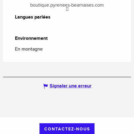
boutique.pyrenees-bearnaises.com
Langues parlées
Langues parlées
Environnement
Environnement
En montagne
Signaler une erreur
CONTACTEZ-NOUS