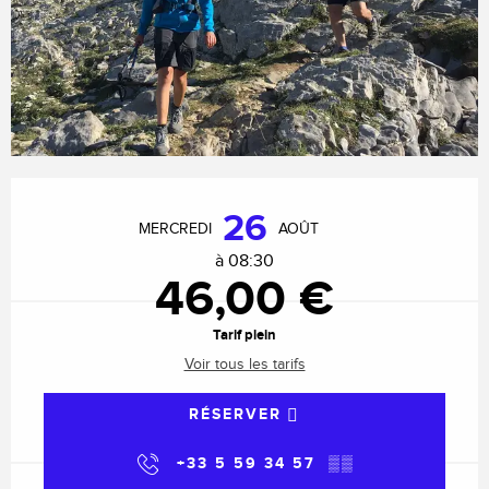
Ouverture et coordonnées
26
MERCREDI
AOÛT
à 08:30
46,00 €
Tarif plein
Voir tous les tarifs
RÉSERVER
+33 5 59 34 57
▒▒