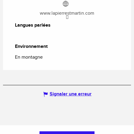
www.lapierrestmartin.com
Langues parlées
Langues parlées
Environnement
Environnement
En montagne
Signaler une erreur