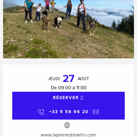
Ouverture et coordonnées
27
JEUDI
AOÛT
De 09:00 à 11:00
RÉSERVER
+33 5 59 66 20
▒▒
www.lapierrestmartin.com