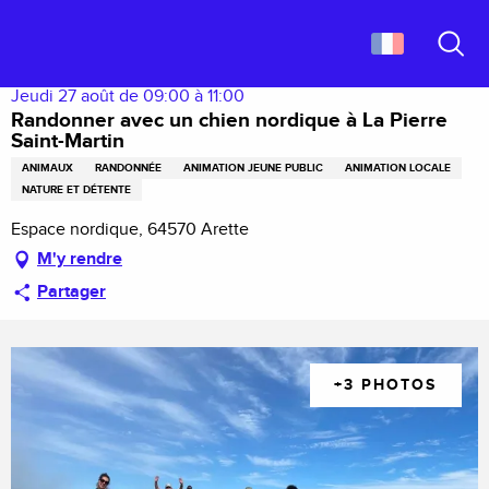
Aller
Accueil
Randonner avec un chien nordique à La Pierre Saint-Martin
au
contenu
Recher
principal
Jeudi 27 août de 09:00 à 11:00
Randonner avec un chien nordique à La Pierre
Saint-Martin
ANIMAUX
RANDONNÉE
ANIMATION JEUNE PUBLIC
ANIMATION LOCALE
NATURE ET DÉTENTE
Espace nordique, 64570 Arette
M'y rendre
Partager
+3 PHOTOS