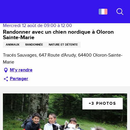
Aller
Accueil
Randonner avec un chien nordique à Oloron Sainte-Marie
au
contenu
Recher
principal
Mercredi 12 août de 09:00 à 12:00
Randonner avec un chien nordique à Oloron
Sainte-Marie
ANIMAUX
RANDONNÉE
NATURE ET DÉTENTE
Tracés Sauvages, 647 Route d'Arudy, 64400 Oloron-Sainte-
Marie
M'y rendre
Partager
+3 PHOTOS