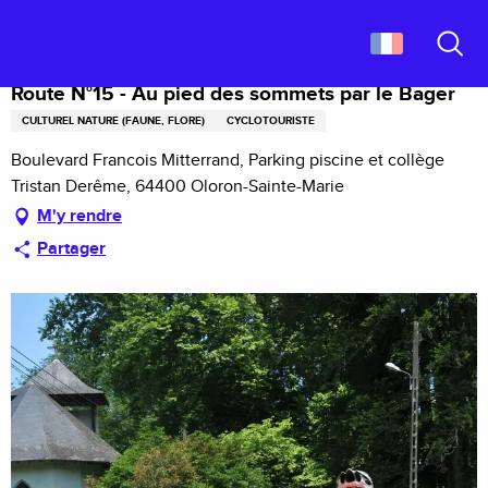
Aller
Accueil
Route N°15 - Au pied des sommets par le Bager
au
contenu
Recher
principal
Route N°15 - Au pied des sommets par le Bager
CULTUREL NATURE (FAUNE, FLORE)
CYCLOTOURISTE
Boulevard Francois Mitterrand, Parking piscine et collège
Tristan Derême, 64400 Oloron-Sainte-Marie
M'y rendre
Partager