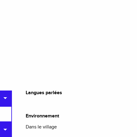
Langues parlées
Langues parlées
Environnement
Environnement
Dans le village