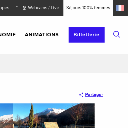
upes
--°
Webcams / Live
Séjours 100% femmes
NOMIE
ANIMATIONS
Billetterie
Reche
Partager