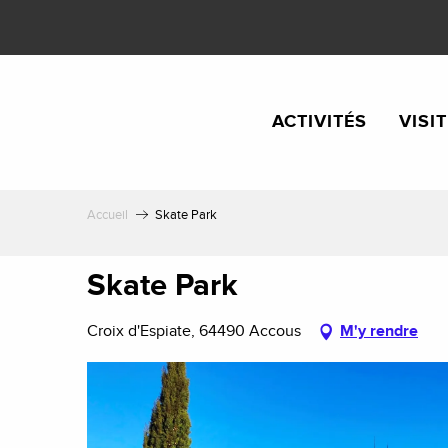
Aller
au
contenu
principal
ACTIVITÉS
VISI
Accueil
Skate Park
Skate Park
Croix d'Espiate, 64490 Accous
M'y rendre