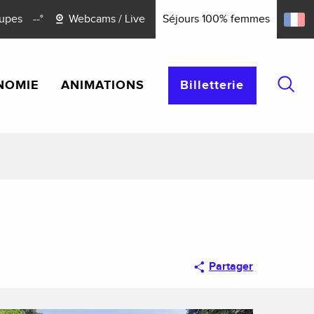
upes
--°
Webcams / Live
Séjours 100% femmes
NOMIE
ANIMATIONS
Billetterie
Reche
Partager