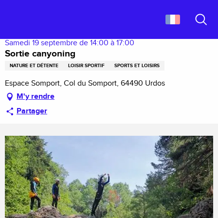
Aller
Accueil
Sortie canyoning
au
contenu
Recher
principal
Samedi 19 septembre de 14:00 à 17:00
Sortie canyoning
NATURE ET DÉTENTE
LOISIR SPORTIF
SPORTS ET LOISIRS
Espace Somport, Col du Somport, 64490 Urdos
M'y rendre
Partager