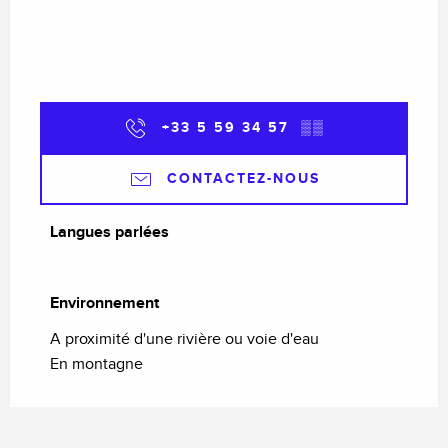
+33 5 59 34 57
▒▒
CONTACTEZ-NOUS
Langues parlées
Langues parlées
Environnement
Environnement
A proximité d'une rivière ou voie d'eau
En montagne