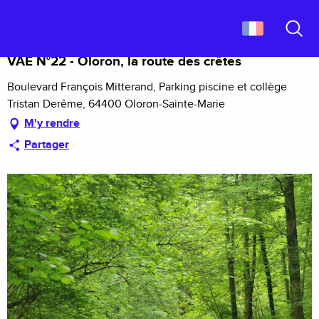
Aller
Accueil
VAE N°22 - Oloron, la route des crêtes
au
contenu
Recher
principal
VAE N°22 - Oloron, la route des crêtes
Boulevard François Mitterand, Parking piscine et collège
Tristan Derême, 64400 Oloron-Sainte-Marie
M'y rendre
Partager