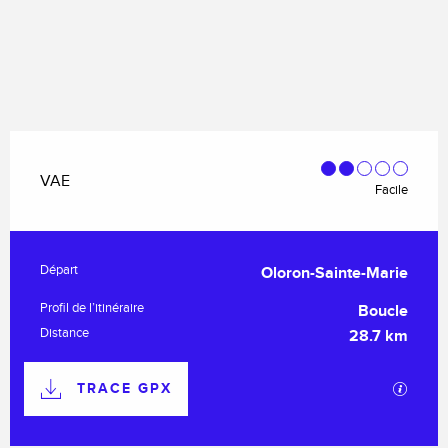
VAE
Facile
Informations pratiques
Départ
Oloron-Sainte-Marie
Profil de l’itinéraire
Boucle
Distance
28.7 km
Documentation
TRACE GPX
SECTI