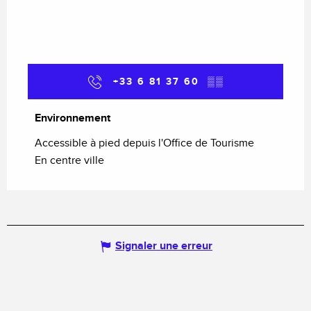
+33 6 81 37 60
▒▒
Environnement
Environnement
Accessible à pied depuis l'Office de Tourisme
En centre ville
Signaler une erreur