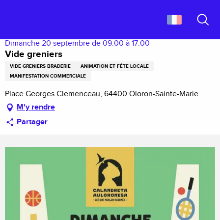
Aller
Accueil
Vide greniers
au
contenu
Recher
principal
Dimanche 20 septembre de 09:00 à 17:00
Vide greniers
VIDE GRENIERS BRADERIE
ANIMATION ET FÊTE LOCALE
MANIFESTATION COMMERCIALE
Place Georges Clemenceau, 64400 Oloron-Sainte-Marie
M'y rendre
Partager