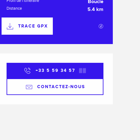
Profil de l’itinéraire
Boucle
Distance
5.4 km
Documentation
TRACE GPX
SECTIONS.TOURI
Ouverture et coordonnée
+33 5 59 34 57
▒▒
CONTACTEZ-NOUS