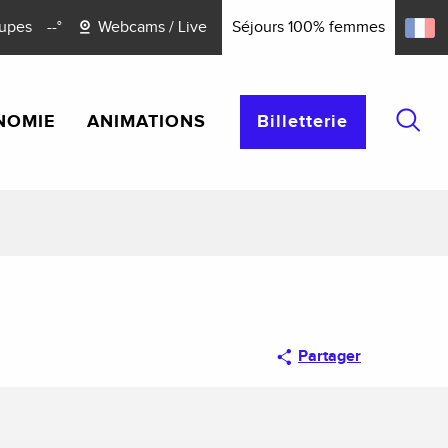
upes
--°
Webcams / Live
Séjours 100% femmes
NOMIE
ANIMATIONS
Billetterie
Reche
Partager