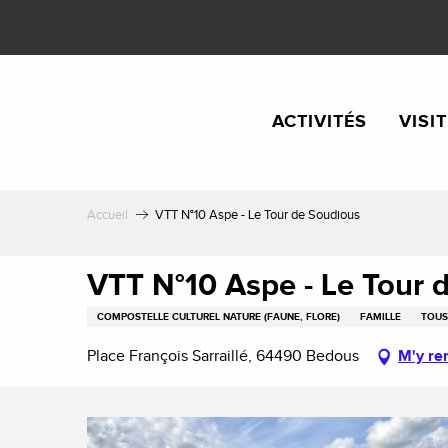
Aller
au
contenu
principal
ACTIVITÉS
VISI
Accueil
VTT N°10 Aspe - Le Tour de Soudious
VTT N°10 Aspe - Le Tour 
COMPOSTELLE CULTUREL NATURE (FAUNE, FLORE)
FAMILLE
TOUS
Place François Sarraillé, 64490 Bedous
M'y re