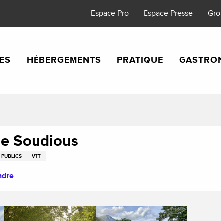
Espace Pro
Espace Presse
Gro
TES
HÉBERGEMENTS
PRATIQUE
GASTRO
de Soudious
 PUBLICS
VTT
ndre