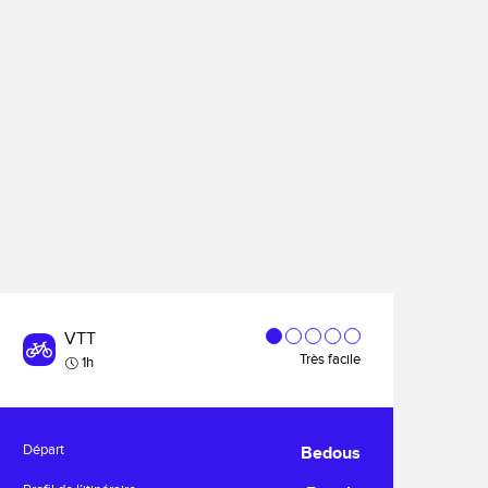
VTT
Très facile
1h
Informations pratiques
Départ
Bedous