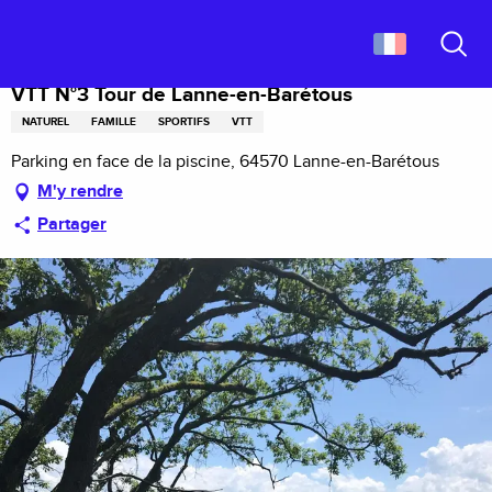
Aller
Accueil
VTT N°3 Tour de Lanne-en-Barétous
au
contenu
Recher
principal
VTT N°3 Tour de Lanne-en-Barétous
NATUREL
FAMILLE
SPORTIFS
VTT
Parking en face de la piscine, 64570 Lanne-en-Barétous
M'y rendre
Partager