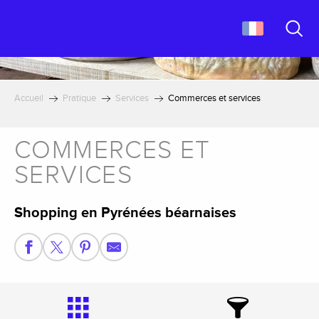
Aller
au
contenu
Recher
principal
Accueil
Pratique
Services
Commerces et services
COMMERCES ET
SERVICES
Shopping en Pyrénées béarnaises