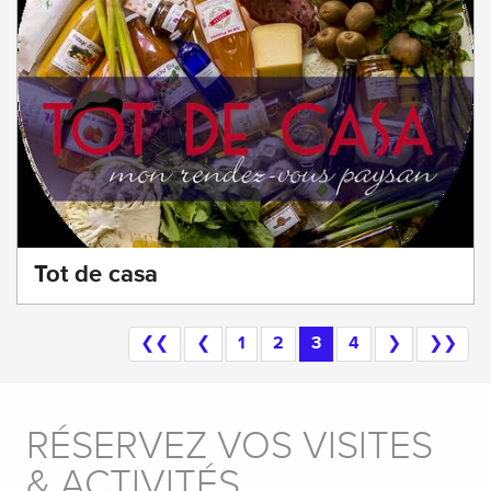
Tot de casa
❮❮
❮
1
2
3
4
❯
❯❯
RÉSERVEZ VOS VISITES
& ACTIVITÉS