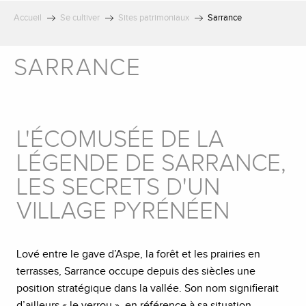
Accueil
Se cultiver
Sites patrimoniaux
Sarrance
SARRANCE
L'ÉCOMUSÉE DE LA
LÉGENDE DE SARRANCE,
LES SECRETS D'UN
VILLAGE PYRÉNÉEN
Lové entre le gave d’Aspe, la forêt et les prairies en
terrasses, Sarrance occupe depuis des siècles une
position stratégique dans la vallée. Son nom signifierait
d’ailleurs « le verrou », en référence à sa situation