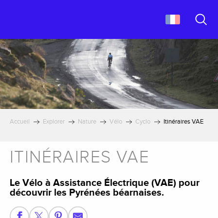
Aller
au
contenu
Recher
principal
Accueil
Explorer
Nature
Vélo
Cyclo
Itinéraires VAE
ITINÉRAIRES VAE
Le Vélo à Assistance Électrique (VAE) pour
découvrir les Pyrénées béarnaises.