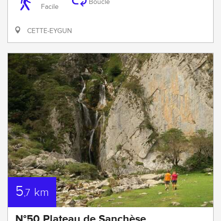
Boucle
Facile
CETTE-EYGUN
5
km
,7
N°50 Plateau de Sanchèse