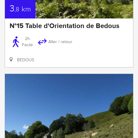
3
km
,8
N°15 Table d'Orientation de Bedous
2h
Aller / retour
Facile
BEDOUS