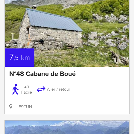
7
km
,5
N°48 Cabane de Boué
2h
Aller / retour
Facile
LESCUN