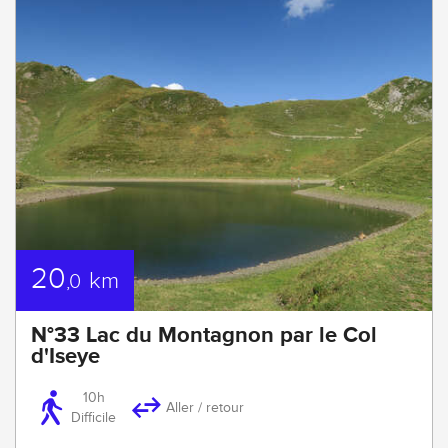
20
km
,0
N°33 Lac du Montagnon par le Col
d'Iseye
10h
Aller / retour
Difficile