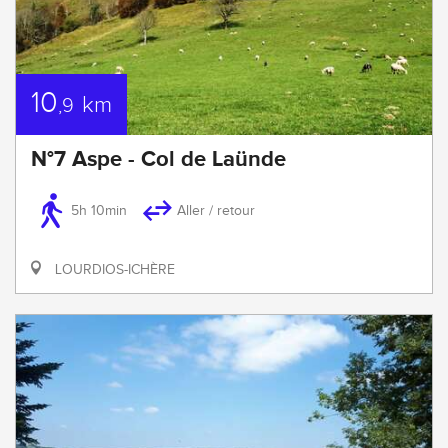
10
km
,9
N°7 Aspe - Col de Laünde
5h 10min
Aller / retour
LOURDIOS-ICHÈRE