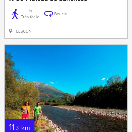
1h
Boucle
Très facile
LESCUN
11
km
,3