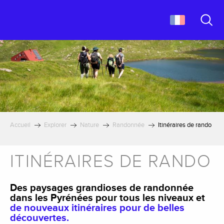
Aller
au
contenu
Recher
principal
Accueil
Explorer
Nature
Randonnée
Itinéraires de rando
ITINÉRAIRES DE RANDO
Des paysages grandioses de randonnée
dans les Pyrénées pour tous les niveaux et
de nouveaux itinéraires pour de belles
découvertes.