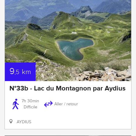
9
km
,5
N°33b - Lac du Montagnon par Aydius
7h 30min
Aller / retour
Difficile
AYDIUS