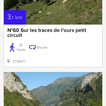
3
km
,1
N°60 Sur les traces de l'ours petit
circuit
2h
Boucle
Facile
ETSAUT