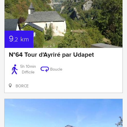
9
km
,2
N°64 Tour d'Ayriré par Udapet
5h 10min
Boucle
Difficile
BORCE