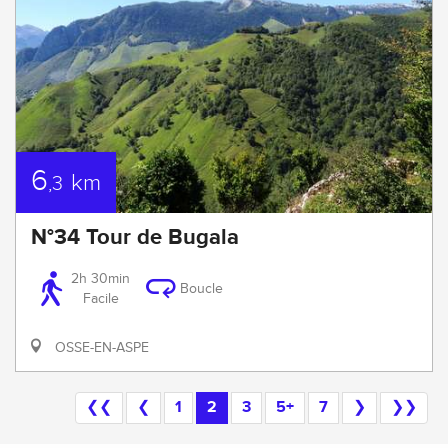
6
km
,3
N°34 Tour de Bugala
2h 30min
Boucle
Facile
OSSE-EN-ASPE
❮❮
❮
1
2
3
5+
7
❯
❯❯