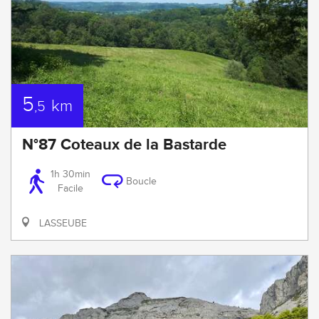
5
km
,5
N°87 Coteaux de la Bastarde
1h 30min
Boucle
Facile
LASSEUBE